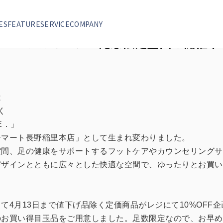
限定企画を開催中です
ES
FEATURE
SERVICE
COMPANY
ニューアルオープン記念限定企画を開催中
は
く
FE．」
ーマート長野稲里本店」として生まれ変わりました。
空間、足の健康をサポートするフットケアやカウンセリングサ
デザインとともに広々とした快適な空間で、ゆったりとお買い
て4月13日まで値下げ品除く定価商品がレジにて10%OFF
のお買い得目玉品をご用意しました。足数限定なので、お早め