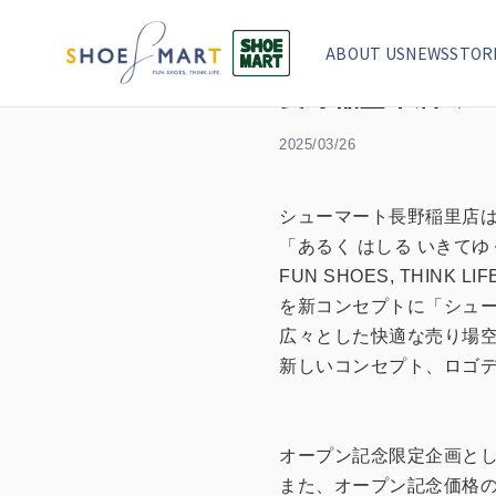
TOP
ニュース
長野稲里本店 リニューアルオープン記念
ABOUT US
NEWS
STOR
長野稲里本店 リ
2025/03/26
シューマート長野稲里店
「あるく はしる いきてゆ
FUN SHOES, THINK LI
を新コンセプトに「シュ
広々とした快適な売り場
新しいコンセプト、ロゴ
オープン記念限定企画とし
また、オープン記念価格