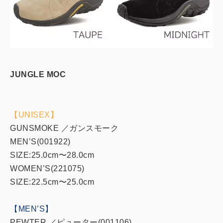
JUNGLE MOC
【UNISEX】
GUNSMOKE ／ガンスモーク
MEN’S(001922)
SIZE:25.0cm〜28.0cm
WOMEN’S(221075)
SIZE:22.5cm〜25.0cm
【MEN’S】
PEWTER ／ピューター(001106)