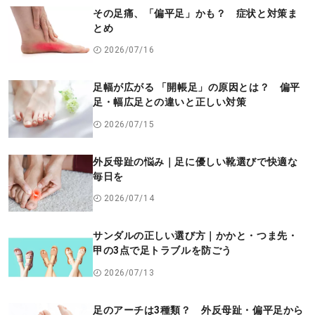
その足痛、「偏平足」かも？ 症状と対策ま
とめ
2026/07/16
足幅が広がる 「開帳足」の原因とは？ 偏平
足・幅広足との違いと正しい対策
2026/07/15
外反母趾の悩み｜足に優しい靴選びで快適な
毎日を
2026/07/14
サンダルの正しい選び方｜かかと・つま先・
甲の3点で足トラブルを防ごう
2026/07/13
足のアーチは3種類？ 外反母趾・偏平足から