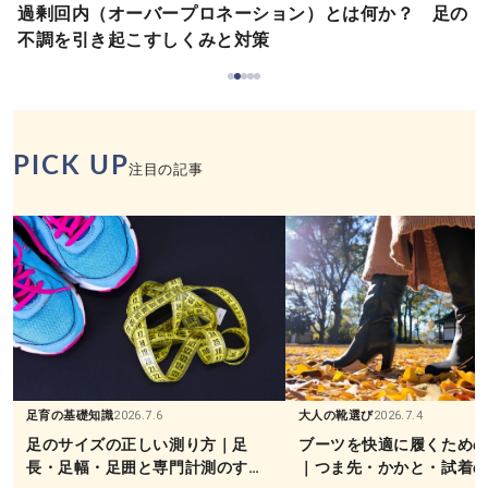
過剰回内（オーバープロネーション）とは何か？ 足の
不調を引き起こすしくみと対策
PICK UP
注目の記事
足育の基礎知識
2026.7.6
大人の靴選び
2026.7.4
足のサイズの正しい測り方｜足
ブーツを快適に履くため
長・足幅・足囲と専門計測のすす
｜つま先・かかと・試着の