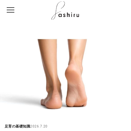
シ
ュ
ー
マ
ー
ト
メ
デ
ィ
ア
足育の基礎知識
2026.7.20