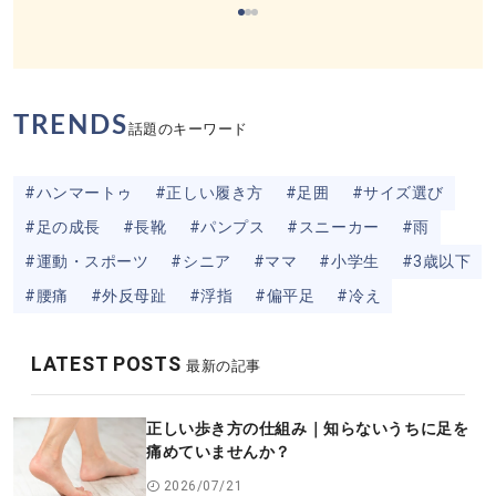
め
チェックポイント
TRENDS
話題のキーワード
#ハンマートゥ
#正しい履き方
#足囲
#サイズ選び
#足の成長
#長靴
#パンプス
#スニーカー
#雨
#運動・スポーツ
#シニア
#ママ
#小学生
#3歳以下
#腰痛
#外反母趾
#浮指
#偏平足
#冷え
LATEST POSTS
最新の記事
正しい歩き方の仕組み｜知らないうちに足を
痛めていませんか？
2026/07/21