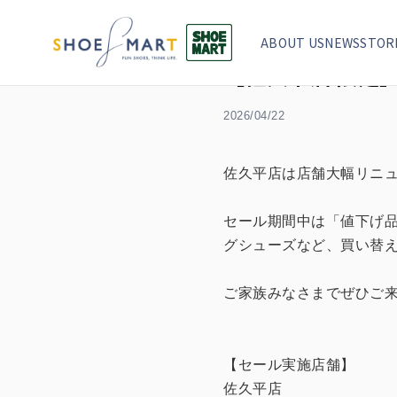
TOP
セール
【佐久平店 限定】4/22〜店舗大幅リニュー
ABOUT US
NEWS
STOR
【佐久平店 限定】
2026/04/22
佐久平店は店舗大幅リニ
セール期間中は「値下げ品除
グシューズなど、買い替
ご家族みなさまでぜひご来
【セール実施店舗】
佐久平店