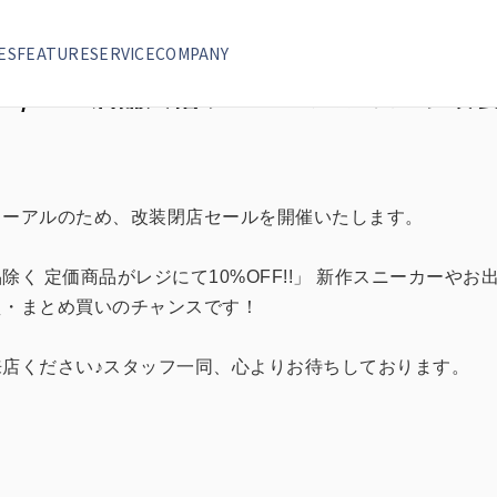
アルのため 改装閉店SALE開催！
ES
FEATURE
SERVICE
COMPANY
4/22〜店舗大幅リニューアルのため 改装
ューアルのため、改装閉店セールを開催いたします。
く 定価商品がレジにて10%OFF!!」 新作スニーカーや
え・まとめ買いのチャンスです！
店ください♪スタッフ一同、心よりお待ちしております。