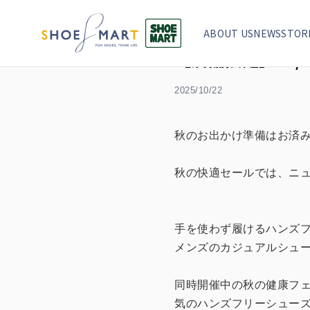
TOP
セール
【店舗限定】10/22〜足と靴を見直すチャ
ABOUT US
NEWS
STOR
【店舗限定】10
2025/10/22
秋のお出かけ準備はお済
秋の快適セールでは、ニュ
手を使わず履けるハンズ
メンズのカジュアルシュ
同時開催中の秋の健康フェ
気のハンズフリーシュー