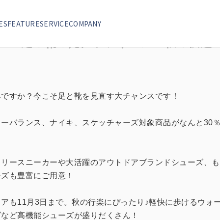
ンス！秋の快適セール開催！
ES
FEATURE
SERVICE
COMPANY
/22〜足と靴を見直すチャンス！秋の快適
みですか？今こそ足と靴を見直す大チャンスです！
ーバランス、ナイキ、スケッチャーズ対象商品がなんと30％
フリースニーカーや大活躍のアウトドアブランドシューズ、も
ーズも豊富にご用意！
アも11月3日まで。秋の行楽にぴったり♪軽快に歩けるウォ
ズなど高機能シューズが盛りだくさん！