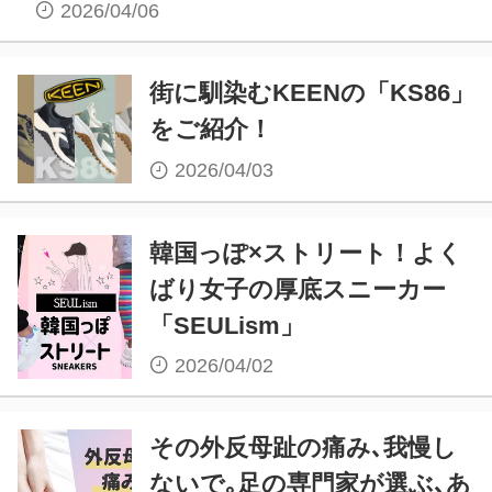
2026/04/06
街に馴染むKEENの「KS86」
をご紹介！
2026/04/03
韓国っぽ×ストリート！よく
ばり女子の厚底スニーカー
「SEULism」
2026/04/02
その外反母趾の痛み､我慢し
ないで｡足の専門家が選ぶ､あ