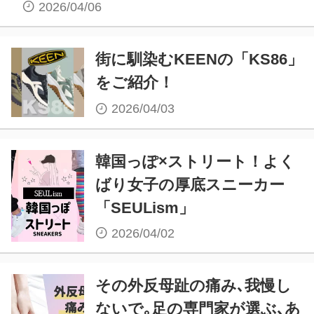
2026/04/06
街に馴染むKEENの「KS86」
をご紹介！
2026/04/03
韓国っぽ×ストリート！よく
ばり女子の厚底スニーカー
「SEULism」
2026/04/02
その外反母趾の痛み､我慢し
ないで｡足の専門家が選ぶ､あ