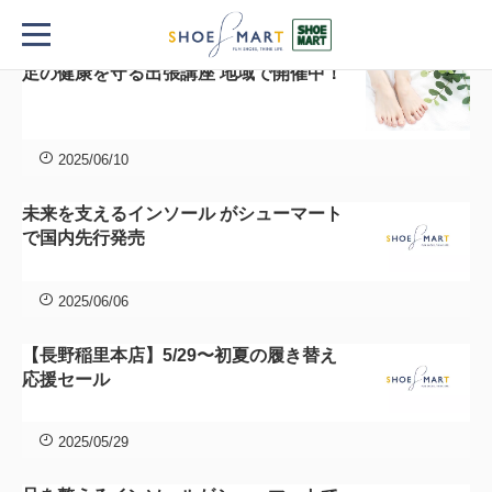
TOP
記事一覧
記
足の健康を守る出張講座 地域で開催中！
事
一
覧
2025/06/10
未来を支えるインソール がシューマート
で国内先行発売
2025/06/06
【長野稲里本店】5/29〜初夏の履き替え
応援セール
2025/05/29