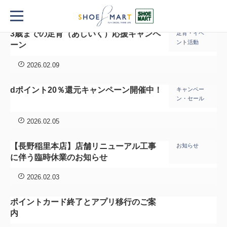
TOP
ニュース
記
3歳までの足育（あしいく）応援キャンペ
足育・イベ
事
ント活動
ーン
一
覧
2026.02.09
dポイント20％還元キャンペーン開催中！
キャンペー
ン・セール
2026.02.05
【長野稲里本店】店舗リニューアル工事
お知らせ
に伴う臨時休業のお知らせ
2026.02.03
ポイントカード終了とアプリ移行のご案
内