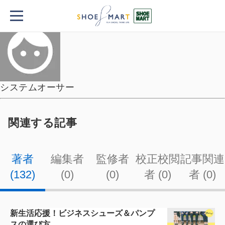
TOP
著者・監修者・校正校閲者一覧
システムオーサー
システムオーサー
関連する記事
著者
編集者
監修者
校正校閲
記事関連
(132)
(0)
(0)
者 (0)
者 (0)
記
新生活応援！ビジネスシューズ＆パンプ
事
スの選び方